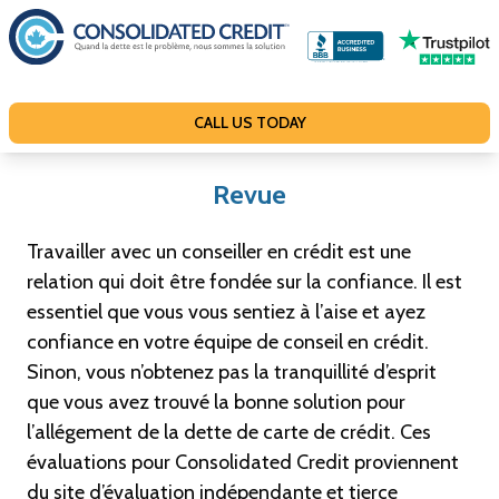
A
l
l
e
CALL US TODAY
r
a
Revue
u
c
Travailler avec un conseiller en crédit est une
o
relation qui doit être fondée sur la confiance. Il est
n
essentiel que vous vous sentiez à l’aise et ayez
t
confiance en votre équipe de conseil en crédit.
e
Sinon, vous n’obtenez pas la tranquillité d’esprit
n
que vous avez trouvé la bonne solution pour
u
l’allégement de la dette de carte de crédit. Ces
évaluations pour Consolidated Credit proviennent
du site d’évaluation indépendante et tierce